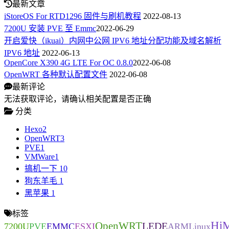
最新文章
iStoreOS For RTD1296 固件与刷机教程
2022-08-13
7200U 安装 PVE 至 Emmc
2022-06-29
开启爱快（ikuai）内网中公网 IPV6 地址分配功能及域名解析
IPV6 地址
2022-06-13
OpenCore X390 4G LTE For OC 0.8.0
2022-06-08
OpenWRT 各种默认配置文件
2022-06-08
最新评论
无法获取评论，请确认相关配置是否正确
分类
Hexo
2
OpenWRT
3
PVE
1
VMWare
1
搞机一下
10
狗东羊毛
1
黑苹果
1
标签
HiM
OpenWRT
LEDE
7200U
PVE
EMMC
ESXI
ARMLinux